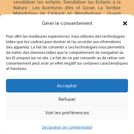
sensibiliser les enfants
.
Sensibiliser les Enfants à la
Nature : Les Aventures d’Iris et Goran
.
La Terrible
Malédiction de Cédrack et Wendhullune : Quand
magie et compassion s’unissent
.
Eveiller la passion
Gérer le consentement
de la lecture chez votre enfant
.
Peut-on laisser ses
enfants plus longtemps qu’habituellement devant
les écrans ?
Pourquoi les enfants aiment-ils tant les
Pour offrir les meilleures expériences, nous utilisons des technologies
créatures merveilleuses ?
Téléchargez gratuitement
telles que les cookies pour stocker et/ou accéder aux informations
des appareils. Le fait de consentir à ces technologies nous permettra
l’application ImaginaFlix pour tablette Android sur
de traiter des données telles que le comportement de navigation ou
Google Play
.
Téléchargez gratuitement l’application
les ID uniques sur ce site. Le fait de ne pas consentir ou de retirer son
ImaginaFlix pour tablette iOS sur App Store
.
consentement peut avoir un effet négatif sur certaines caractéristiques
et fonctions.
Accepter
Refuser
©
ImaginaFlix Studio. Tous droits réservés
–
Voir les préférences
Politique de confidentialité
–
Mentions légales
–
Nous contacter
Déclaration de confidentialité