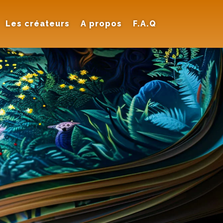
Les créateurs
A propos
F.A.Q