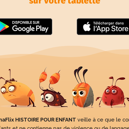
sur votre tablette
naFlix HISTOIRE POUR ENFANT
veille à ce que le co
fants et ne contienne pas de violence ou de langage